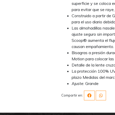
superficie y se coloca e
para evitar que se raye,
Construido a partir de G
para el uso diario debido
Las almohadillas nasal
ajuste seguro sin impor
Scoop® aumenta el flujo
causan empañamiento.
Bisagras a presión dura
Motion para colocar las p
Detalle de la lente cruz
La protección 100% UV r
plazo Medidas del ma
Ajuste: Grande
Compartir en: