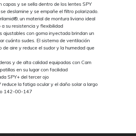
n capas y se sella dentro de los lentes SPY
 se deslamine y se empañe el filtro polarizado.
rilamid®, un material de montura liviano ideal
 a su resistencia y flexibilidad
es ajustables con goma inyectada brindan un
tar cuánto sudes. El sistema de ventilación
 de aire y reduce el sudor y la humedad que
deras y de alta calidad equipadas con Cam
atillas en su lugar con facilidad
ada SPY+ del tercer ojo
educe la fatiga ocular y el daño solar a largo
rco 142-00-147