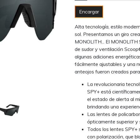
Encargar
Alta tecnología, estilo moder
sol. Presentamos un giro cre
MONOLITH... El MONOLITH Sp
de sudor y ventilación Sc
algunas adiciones energética
fácilmente ajustables y una 
anteojos fueron creados para r
La revolucionaria tecn
SPY+ está científicame
el estado de alerta al m
brindando una experienc
Las lentes de policarbon
ópticamente superior y 
Todos los lentes SPY+ s
con polarización, que b