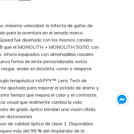
no, máxima velocidad: la trifecta de gafas de
ado para la aventura en el amado marco
eed fue diseñado con los mismos canales
oop® que el MONOLITH + MONOLITH 50/50, con
s. Ahora equipados con almohadillas nasales
nueva forma de lente personalizada, estos
asgar, andar en bicicleta, correr o relajarse.
ología terapéutica HAPPY™ Lens Tech de
nte ajustada para mejorar el estado de ánimo y
ismo tiempo que mejora el color y el contraste,
ia visual que realmente cambia la vida.
ato de grado óptico brindan una visión nítida,
sin distorsiones
on de calidad óptica de clase 1. Disponibles
loquea más del 99 % del resplandor de la